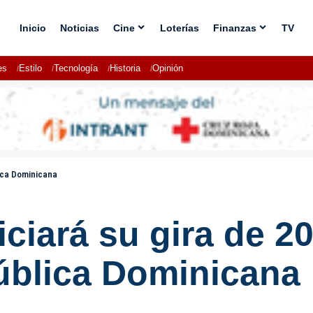
Inicio
Noticias
Cine
Loterías
Finanzas
TV
es
Estilo
Tecnología
Historia
Opinión
lica Dominicana
ciará su gira de 20
pública Dominicana