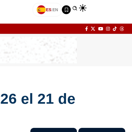
ES
|
EN
26 el 21 de