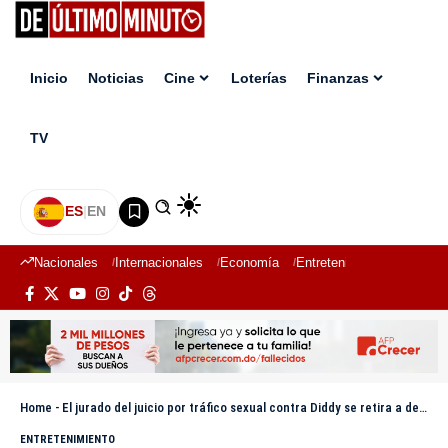
Inicio
Noticias
Cine
Loterías
Finanzas
TV
ES
|
EN
Nacionales
Internacionales
Economía
Entretenimiento
Deport
Home
-
El jurado del juicio por tráfico sexual contra Diddy se retira a deliberar
ENTRETENIMIENTO