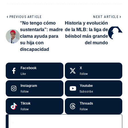
PREVIOUS ARTICLE
NEXT ARTICLE
“No tengo cómo
Historia y evolución
sustentarla”: madre
de la MLB: la liga de
clama ayuda para
béisbol más grande
su hija con
del mundo
discapacidad
Facebook
X
Like
Follow
Instagram
Youtube
Follow
Subscribe
Tiktok
Threads
Follow
Follow