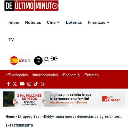
Inicio
Noticias
Cine
Loterías
Finanzas
TV
ES
|
EN
Nacionales
Internacionales
Economía
Entretenimiento
Deport
Home
-
El rapero Sean «Diddy» suma nuevas denuncias de agresión sexual, una de un menor
ENTRETENIMIENTO