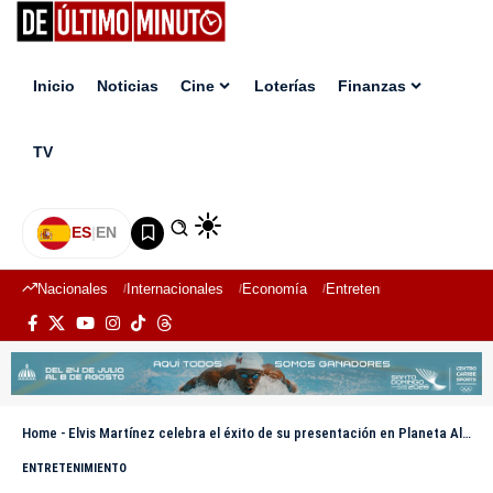
Inicio
Noticias
Cine
Loterías
Finanzas
TV
ES
|
EN
Nacionales
Internacionales
Economía
Entretenimiento
Deport
Home
-
Elvis Martínez celebra el éxito de su presentación en Planeta Alofoke y agradece a Santiago Matías
ENTRETENIMIENTO