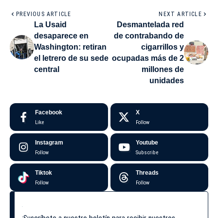
PREVIOUS ARTICLE
NEXT ARTICLE
La Usaid
Desmantelada red
desaparece en
de contrabando de
Washington: retiran
cigarrillos y
el letrero de su sede
ocupadas más de 2
central
millones de
unidades
Facebook
X
Like
Follow
Instagram
Youtube
Follow
Subscribe
Tiktok
Threads
Follow
Follow