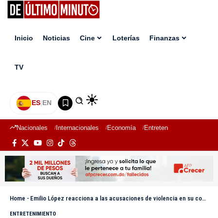
Inicio
Noticias
Cine
Loterías
Finanzas
TV
ES
|
EN
Nacionales
Internacionales
Economía
Entretenimiento
Deport
Home
-
Emilio López reacciona a las acusaciones de violencia en su contra
ENTRETENIMIENTO