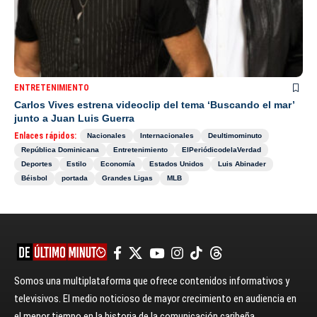
ENTRETENIMIENTO
Carlos Vives estrena videoclip del tema ‘Buscando el mar’
junto a Juan Luis Guerra
Enlaces rápidos:
Nacionales
Internacionales
Deultimominuto
República Dominicana
Entretenimiento
ElPeriódicodelaVerdad
Deportes
Estilo
Economía
Estados Unidos
Luis Abinader
Béisbol
portada
Grandes Ligas
MLB
Somos una multiplataforma que ofrece contenidos informativos y
televisivos. El medio noticioso de mayor crecimiento en audiencia en
el menor tiempo en la historia de la comunicación caribeña.