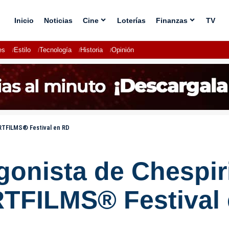
Inicio
Noticias
Cine
Loterías
Finanzas
TV
es
Estilo
Tecnología
Historia
Opinión
RTFILMS®️ Festival en RD
gonista de Chespir
TFILMS®️ Festival