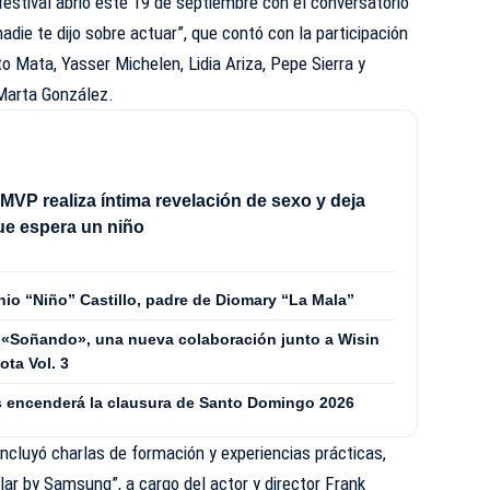
tival abrió este 19 de septiembre con el conversatorio
die te dijo sobre actuar”, que contó con la participación
 Mata, Yasser Michelen, Lidia Ariza, Pepe Sierra y
Marta González.
MVP realiza íntima revelación de sexo y deja
ue espera un niño
nio “Niño” Castillo, padre de Diomary “La Mala”
 «Soñando», una nueva colaboración junto a Wisin
ta Vol. 3
les encenderá la clausura de Santo Domingo 2026
incluyó charlas de formación y experiencias prácticas,
lar by Samsung”, a cargo del actor y director Frank