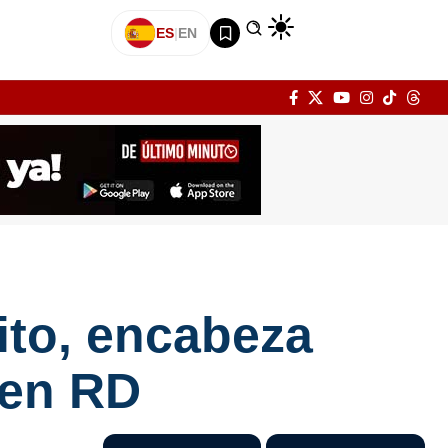
ES
|
EN
ito, encabeza
 en RD