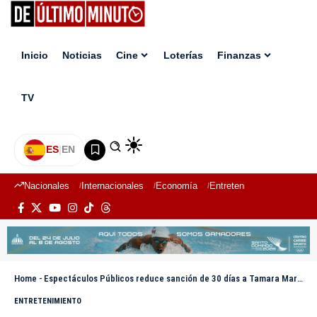
Inicio
Noticias
Cine
Loterías
Finanzas
TV
ES
|
EN
Nacionales
Internacionales
Economía
Entretenimiento
Deport
Home
-
Espectáculos Públicos reduce sanción de 30 días a Tamara Martínez; sólo serán 10 días
ENTRETENIMIENTO