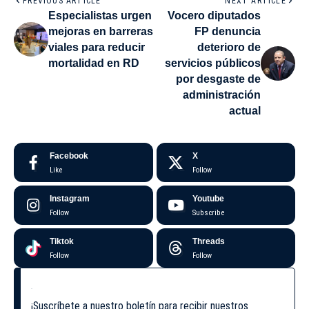
PREVIOUS ARTICLE
NEXT ARTICLE
Especialistas urgen
Vocero diputados
mejoras en barreras
FP denuncia
viales para reducir
deterioro de
mortalidad en RD
servicios públicos
por desgaste de
administración
actual
Facebook
X
Like
Follow
Instagram
Youtube
Follow
Subscribe
Tiktok
Threads
Follow
Follow
¡Suscríbete a nuestro boletín para recibir nuestros