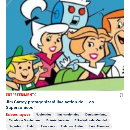
ENTRETENIMIENTO
Jim Carrey protagonizará live action de “Los
Supersónicos”
Enlaces rápidos:
Nacionales
Internacionales
Deultimominuto
República Dominicana
Entretenimiento
ElPeriódicodelaVerdad
Deportes
Estilo
Economía
Estados Unidos
Luis Abinader