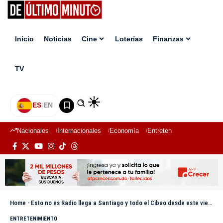
Inicio
Noticias
Cine
Loterías
Finanzas
TV
ES
|
EN
Nacionales
Internacionales
Economía
Entretenimiento
Deport
Home
-
Esto no es Radio llega a Santiago y todo el Cibao desde este viernes
ENTRETENIMIENTO