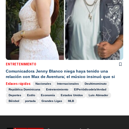
ENTRETENIMIENTO
Comunicadora Jenny Blanco niega haya tenido una
relación con Max de Aventura; el músico insinuó que si
Enlaces rápidos:
Nacionales
Internacionales
Deultimominuto
República Dominicana
Entretenimiento
ElPeriódicodelaVerdad
Deportes
Estilo
Economía
Estados Unidos
Luis Abinader
Béisbol
portada
Grandes Ligas
MLB