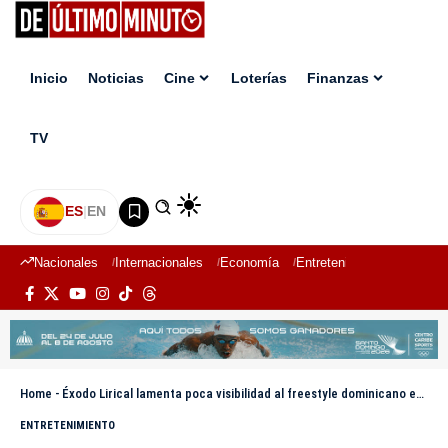
Inicio
Noticias
Cine
Loterías
Finanzas
TV
ES
|
EN
Nacionales
Internacionales
Economía
Entretenimiento
Deport
Home
-
Éxodo Lirical lamenta poca visibilidad al freestyle dominicano en los medios de comunicación
ENTRETENIMIENTO