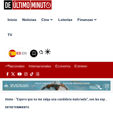
Inicio
Noticias
Cine
Loterías
Finanzas
TV
ES
|
EN
Nacionales
Internacionales
Economía
Entretenimiento
Deport
Home
-
“Espero que no me salga una candidata malcriada”, son las expectativas de Magali Febles
ENTRETENIMIENTO