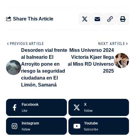
Share This Article
PREVIOUS ARTICLE
NEXT ARTICLE
Desorden vial frente
Miss Universo 2024
al balneario El
Victoria Kjaer llega
Arroyito pone en
al Miss RD Universo
riesgo la seguridad
2025
ciudadana en El
Limón, Samaná
Facebook
X
Like
Follow
Instagram
Youtube
Follow
Subscribe