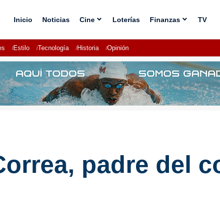
Inicio
Noticias
Cine
Loterías
Finanzas
TV
es
Estilo
Tecnología
Historia
Opinión
Correa, padre del 