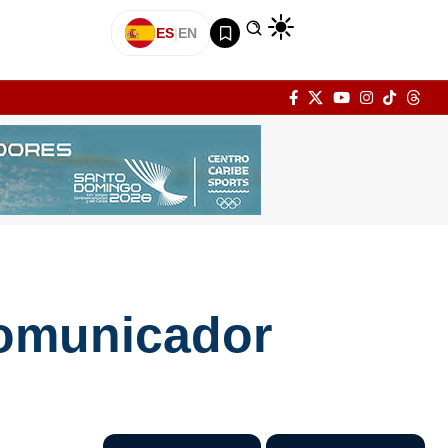
ES
|
EN
comunicador