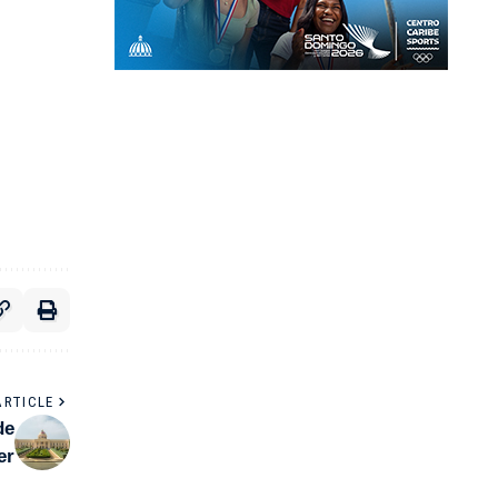
ARTICLE
de
er