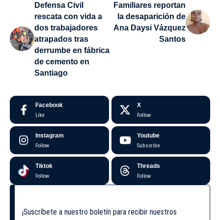
Defensa Civil
Familiares reportan
rescata con vida a
la desaparición de
dos trabajadores
Ana Daysi Vázquez
atrapados tras
Santos
derrumbe en fábrica
de cemento en
Santiago
Facebook
X
Like
Follow
Instagram
Youtube
Follow
Subscribe
Tiktok
Threads
Follow
Follow
¡Suscríbete a nuestro boletín para recibir nuestros