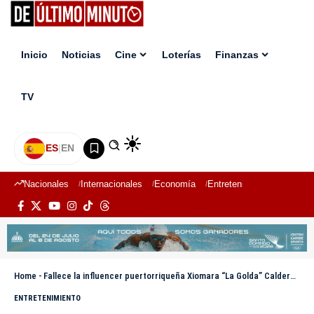
Inicio
Noticias
Cine
Loterías
Finanzas
TV
ES
|
EN
Nacionales
Internacionales
Economía
Entretenimiento
Deport
Home
-
Fallece la influencer puertorriqueña Xiomara “La Golda” Calderón Santiago
ENTRETENIMIENTO