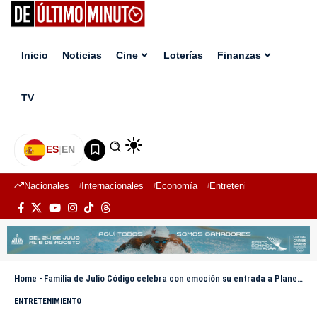
Inicio
Noticias
Cine
Loterías
Finanzas
TV
ES
|
EN
Nacionales
Internacionales
Economía
Entretenimiento
Deport
Home
-
Familia de Julio Código celebra con emoción su entrada a Planeta Alofoke
ENTRETENIMIENTO