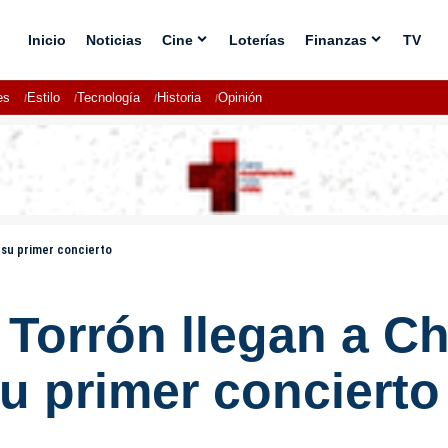
Inicio
Noticias
Cine
Loterías
Finanzas
TV
es
Estilo
Tecnología
Historia
Opinión
 su primer concierto
 Torrón llegan a C
u primer concierto