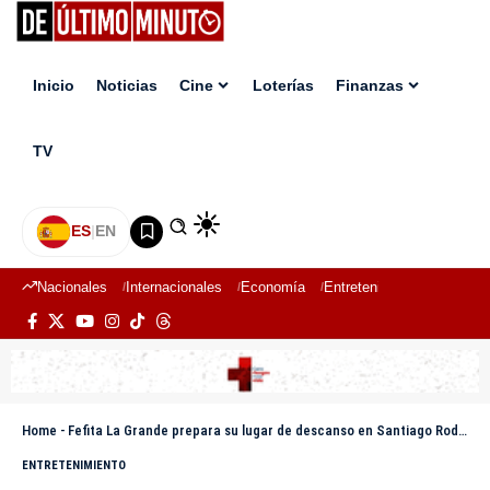
Inicio
Noticias
Cine
Loterías
Finanzas
TV
ES
|
EN
Nacionales
Internacionales
Economía
Entretenimiento
Deport
Home
-
Fefita La Grande prepara su lugar de descanso en Santiago Rodríguez
ENTRETENIMIENTO