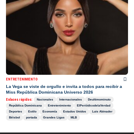
ENTRETENIMIENTO
La Vega se viste de orgullo e invita a todos para recibir a
Miss República Dominicana Universo 2026
Enlaces rápidos:
Nacionales
Internacionales
Deultimominuto
República Dominicana
Entretenimiento
ElPeriódicodelaVerdad
Deportes
Estilo
Economía
Estados Unidos
Luis Abinader
Béisbol
portada
Grandes Ligas
MLB