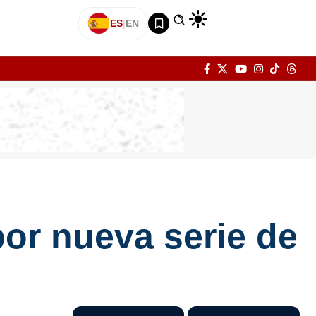
ES
|
EN
por nueva serie de