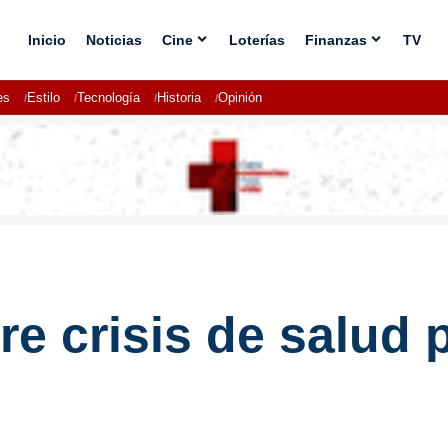
Inicio
Noticias
Cine
Loterías
Finanzas
TV
es
Estilo
Tecnología
Historia
Opinión
re crisis de salud 