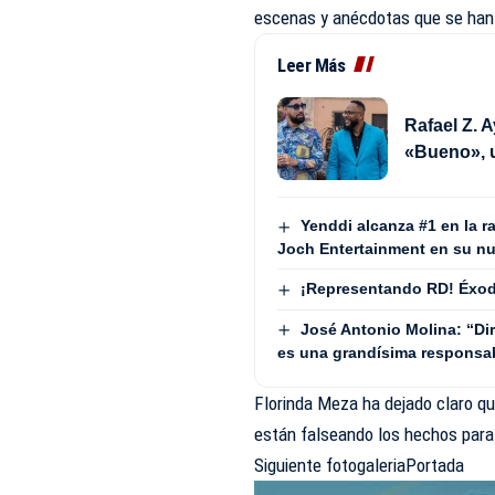
escenas y anécdotas que se han
Leer Más
Rafael Z. 
«Bueno», u
Yenddi alcanza #1 en la r
Joch Entertainment en su nu
¡Representando RD! Éxodo
José Antonio Molina: “Di
es una grandísima responsa
Florinda Meza ha dejado claro qu
están falseando los hechos para
Siguiente fotogaleria
Portada