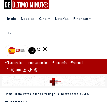
Inicio
Noticias
Cine
Loterías
Finanzas
TV
ES
|
EN
Nacionales
Internacionales
Economía
Entretenimiento
Deport
Home
-
Frank Reyes felicita a Yailin por su nueva bachata «Mía»
ENTRETENIMIENTO