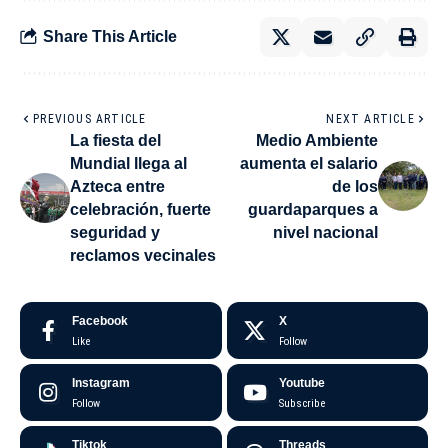
Share This Article
PREVIOUS ARTICLE
NEXT ARTICLE
La fiesta del
Medio Ambiente
Mundial llega al
aumenta el salario
Azteca entre
de los
celebración, fuerte
guardaparques a
seguridad y
nivel nacional
reclamos vecinales
Facebook
X
Like
Follow
Instagram
Youtube
Follow
Subscribe
Tiktok
Threads