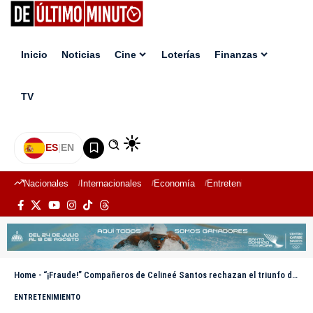
Inicio
Noticias
Cine
Loterías
Finanzas
TV
ES
|
EN
Nacionales
Internacionales
Economía
Entretenimiento
Deport
Home
-
“¡Fraude!” Compañeros de Celineé Santos rechazan el triunfo de Fabio en La Casa de los Famosos
ENTRETENIMIENTO