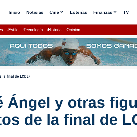
Inicio
Noticias
Cine
Loterías
Finanzas
TV
es
Estilo
Tecnología
Historia
Opinión
e la final de LCDLF
 Ángel y otras fig
tos de la final de 