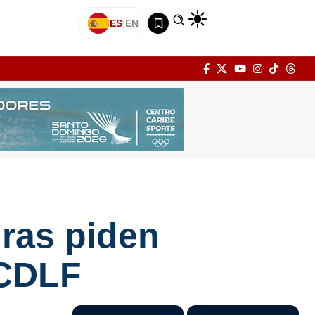
ES
|
EN
uras piden
LCDLF