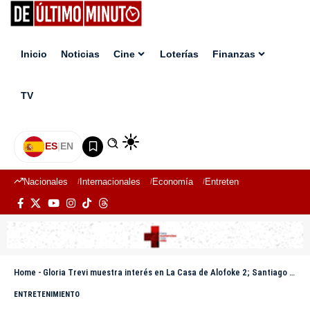
Inicio
Noticias
Cine
Loterías
Finanzas
TV
ES
|
EN
Nacionales
Internacionales
Economía
Entretenimiento
Deport
Home
-
Gloria Trevi muestra interés en La Casa de Alofoke 2; Santiago Matías le extiende invitación
ENTRETENIMIENTO