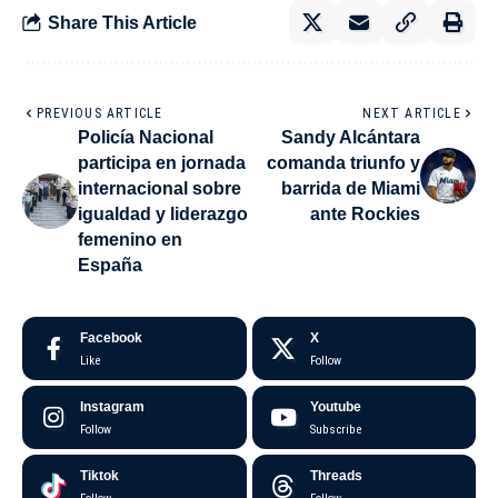
Share This Article
PREVIOUS ARTICLE
NEXT ARTICLE
Policía Nacional
Sandy Alcántara
participa en jornada
comanda triunfo y
internacional sobre
barrida de Miami
igualdad y liderazgo
ante Rockies
femenino en
España
Facebook
X
Like
Follow
Instagram
Youtube
Follow
Subscribe
Tiktok
Threads