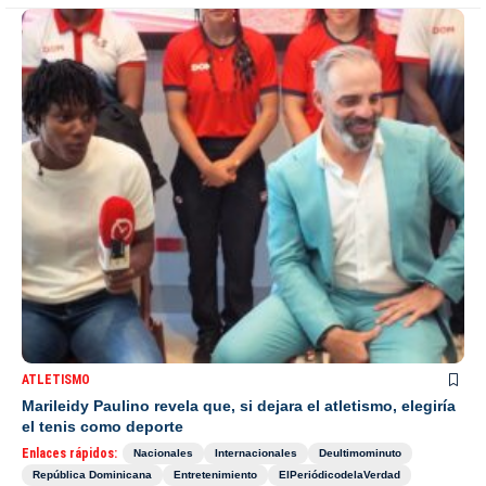
ATLETISMO
Marileidy Paulino revela que, si dejara el atletismo, elegiría
el tenis como deporte
Enlaces rápidos:
Nacionales
Internacionales
Deultimominuto
República Dominicana
Entretenimiento
ElPeriódicodelaVerdad