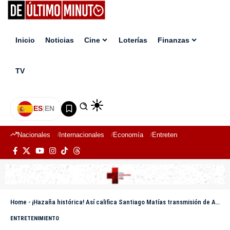
Inicio
Noticias
Cine
Loterías
Finanzas
TV
ES
|
EN
Nacionales
Internacionales
Economía
Entretenimiento
Deport
Home
-
¡Hazaña histórica! Así califica Santiago Matías transmisión de Alofoke Radio show en Santiago
ENTRETENIMIENTO