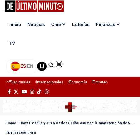
Inicio
Noticias
Cine
Loterías
Finanzas
TV
ES
|
EN
Nacionales
Internacionales
Economía
Entretenimiento
Deport
Home
-
Hony Estrella y Juan Carlos Guilbe asumen la manutención de 5 niños huérfanos tras tragedia de Jet Set
ENTRETENIMIENTO