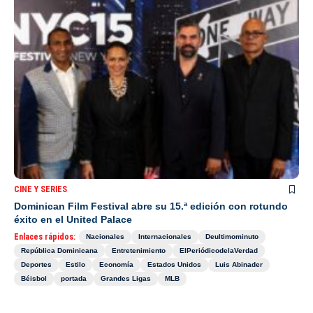
CINE Y SERIES
Dominican Film Festival abre su 15.ª edición con rotundo
éxito en el United Palace
Enlaces rápidos:
Nacionales
Internacionales
Deultimominuto
República Dominicana
Entretenimiento
ElPeriódicodelaVerdad
Deportes
Estilo
Economía
Estados Unidos
Luis Abinader
Béisbol
portada
Grandes Ligas
MLB