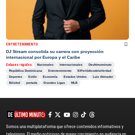
ENTRETENIMIENTO
DJ Stream consolida su carrera con proyección
internacional por Europa y el Caribe
Enlaces rápidos:
Nacionales
Internacionales
Deultimominuto
República Dominicana
Entretenimiento
ElPeriódicodelaVerdad
Deportes
Estilo
Economía
Estados Unidos
Luis Abinader
Béisbol
portada
Grandes Ligas
MLB
Somos una multiplataforma que ofrece contenidos informativos y
televisivos. El medio noticioso de mayor crecimiento en audiencia en