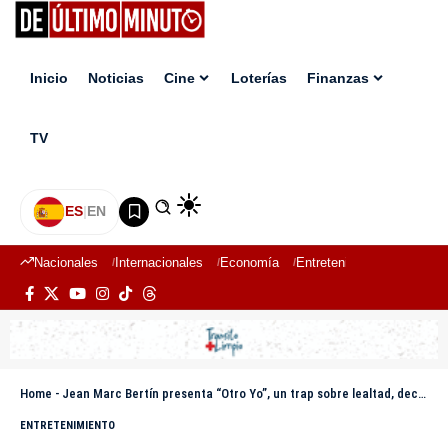
Inicio
Noticias
Cine
Loterías
Finanzas
TV
ES
|
EN
Nacionales
Internacionales
Economía
Entretenimiento
Deport
Home
-
Jean Marc Bertín presenta “Otro Yo”, un trap sobre lealtad, decepciones y superación personal
ENTRETENIMIENTO