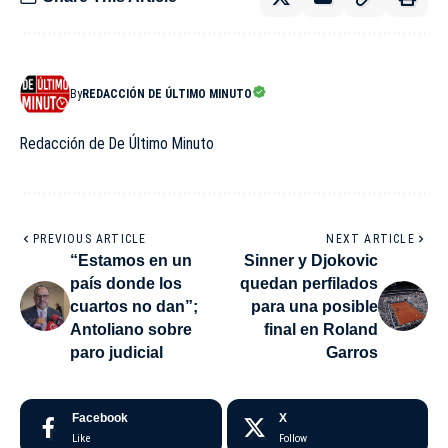
By
REDACCIÓN DE ÚLTIMO MINUTO
Redacción de De Último Minuto
PREVIOUS ARTICLE
NEXT ARTICLE
“Estamos en un
Sinner y Djokovic
país donde los
quedan perfilados
cuartos no dan”;
para una posible
Antoliano sobre
final en Roland
paro judicial
Garros
Facebook
X
Like
Follow