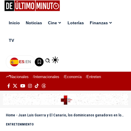
Inicio
Noticias
Cine
Loterías
Finanzas
TV
ES
|
EN
Nacionales
Internacionales
Economía
Entretenimiento
Deport
Home
-
Juan Luis Guerra y El Canario, los dominicanos ganadores en los Latin Grammy 2024
ENTRETENIMIENTO