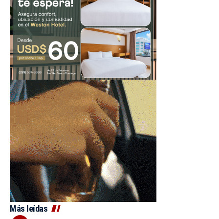
Más leídas