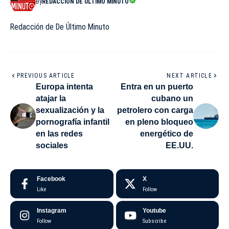
By
REDACCIÓN DE ÚLTIMO MINUTO
Redacción de De Último Minuto
PREVIOUS ARTICLE
NEXT ARTICLE
Europa intenta
Entra en un puerto
atajar la
cubano un
sexualización y la
petrolero con carga
pornografía infantil
en pleno bloqueo
en las redes
energético de
sociales
EE.UU.
Facebook
X
Like
Follow
Instagram
Youtube
Follow
Subscribe