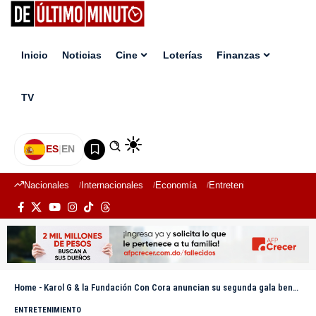
Inicio
Noticias
Cine
Loterías
Finanzas
TV
ES
|
EN
Nacionales
Internacionales
Economía
Entretenimiento
Deport
Home
-
Karol G & la Fundación Con Cora anuncian su segunda gala benéfica anual “Con Cora Land”
ENTRETENIMIENTO