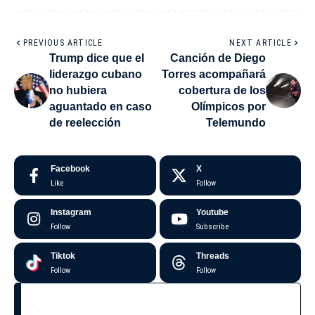
PREVIOUS ARTICLE
NEXT ARTICLE
Trump dice que el
Canción de Diego
liderazgo cubano
Torres acompañará
no hubiera
cobertura de los
aguantado en caso
Olímpicos por
de reelección
Telemundo
Facebook
X
Like
Follow
Instagram
Youtube
Follow
Subscribe
Tiktok
Threads
Follow
Follow