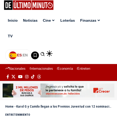
Inicio
Noticias
Cine
Loterías
Finanzas
TV
ES
|
EN
Nacionales
Internacionales
Economía
Entretenimiento
Deport
Home
-
Karol G y Camilo llegan a los Premios Juventud con 12 nominaciones
ENTRETENIMIENTO