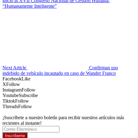
inicio al XVII Congreso Nacional de Gestión Humana:
“Humanamente Inteligente”
Next Article
Confirman uso
indebido de vehículo incautado en caso de Wander Franco
Facebook
Like
X
Follow
Instagram
Follow
Youtube
Subscribe
Tiktok
Follow
Threads
Follow
¡Suscríbete a nuestro boletín para recibir nuestros artículos más
recientes al instante!
Inscríbeme