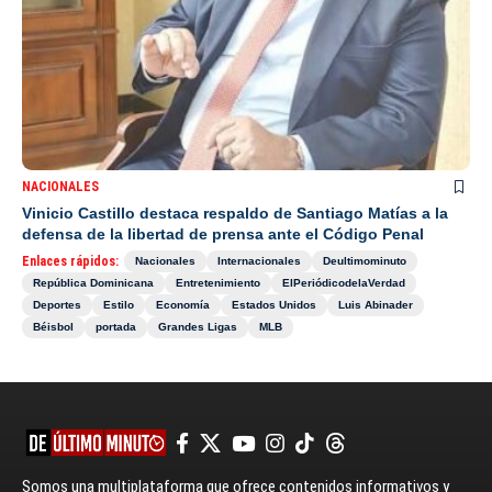
NACIONALES
Vinicio Castillo destaca respaldo de Santiago Matías a la
defensa de la libertad de prensa ante el Código Penal
Enlaces rápidos:
Nacionales
Internacionales
Deultimominuto
República Dominicana
Entretenimiento
ElPeriódicodelaVerdad
Deportes
Estilo
Economía
Estados Unidos
Luis Abinader
Béisbol
portada
Grandes Ligas
MLB
Somos una multiplataforma que ofrece contenidos informativos y