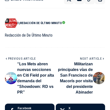
By
REDACCIÓN DE ÚLTIMO MINUTO
Redacción de De Último Minuto
PREVIOUS ARTICLE
NEXT ARTICLE
“Los Mets abren
Militarizan
nuevas secciones
principales vías de
en Citi Field por alta
San Francisco de
demanda del
Macorís por visita
“Showdown: RD vs
del presidente
PR”
Abinader
Facebook
X