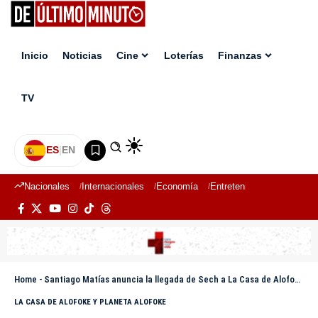
Inicio
Noticias
Cine
Loterías
Finanzas
TV
ES
|
EN
Nacionales
Internacionales
Economía
Entretenimiento
Deport
Home
-
Santiago Matías anuncia la llegada de Sech a La Casa de Alofoke 2
LA CASA DE ALOFOKE Y PLANETA ALOFOKE