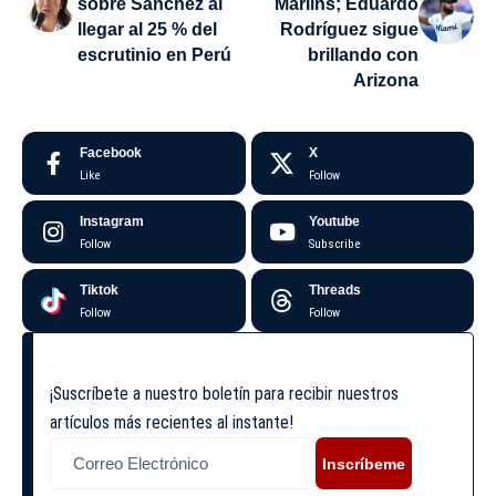
sobre Sánchez al
Marlins; Eduardo
llegar al 25 % del
Rodríguez sigue
escrutinio en Perú
brillando con
Arizona
Facebook
X
Like
Follow
Instagram
Youtube
Follow
Subscribe
Tiktok
Threads
Follow
Follow
¡Suscríbete a nuestro boletín para recibir nuestros
artículos más recientes al instante!
Inscríbeme