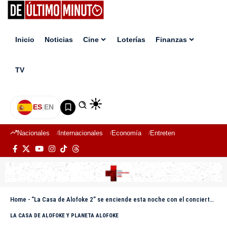
Inicio
Noticias
Cine
Loterías
Finanzas
TV
ES
|
EN
Nacionales
Internacionales
Economía
Entretenimiento
Deport
Home
-
“La Casa de Alofoke 2” se enciende esta noche con el concierto de Los 50 de José Alberto El Canario
LA CASA DE ALOFOKE Y PLANETA ALOFOKE