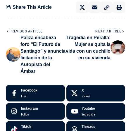
Share This Article
PREVIOUS ARTICLE
NEXT ARTICLE
Paliza encabeza
Tragedia en Peralta:
foro “El Futuro de
Mujer se quita la
Santiago” y anuncia
vida con un cuchillo
licitación de la
en su vivienda
Autopista del
Ámbar
Facebook
X
Like
Follow
Instagram
Youtube
Follow
Subscribe
Tiktok
Threads