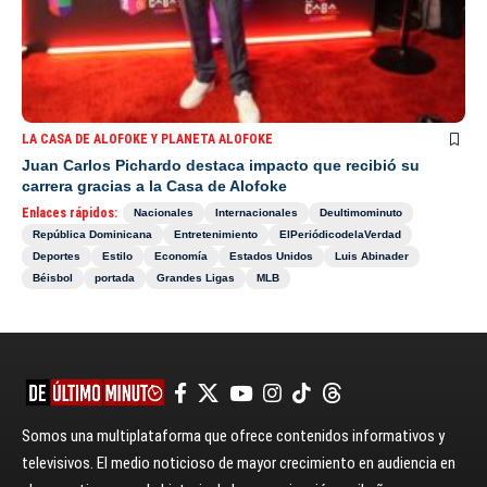
LA CASA DE ALOFOKE Y PLANETA ALOFOKE
Juan Carlos Pichardo destaca impacto que recibió su
carrera gracias a la Casa de Alofoke
Enlaces rápidos:
Nacionales
Internacionales
Deultimominuto
República Dominicana
Entretenimiento
ElPeriódicodelaVerdad
Deportes
Estilo
Economía
Estados Unidos
Luis Abinader
Béisbol
portada
Grandes Ligas
MLB
Somos una multiplataforma que ofrece contenidos informativos y
televisivos. El medio noticioso de mayor crecimiento en audiencia en