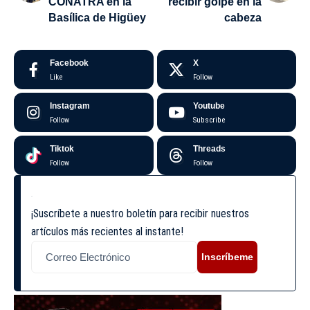
CONATRA en la
recibir golpe en la
Basílica de Higüey
cabeza
Facebook
X
Like
Follow
Instagram
Youtube
Follow
Subscribe
Tiktok
Threads
Follow
Follow
¡Suscríbete a nuestro boletín para recibir nuestros
artículos más recientes al instante!
Inscríbeme