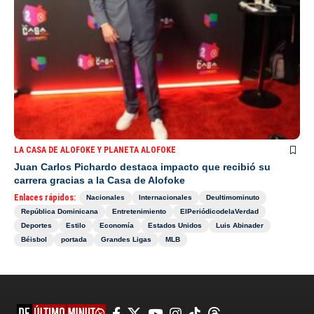
LA CASA DE ALOFOKE Y PLANETA ALOFOKE
Juan Carlos Pichardo destaca impacto que recibió su
carrera gracias a la Casa de Alofoke
Enlaces rápidos:
Nacionales
Internacionales
Deultimominuto
República Dominicana
Entretenimiento
ElPeriódicodelaVerdad
Deportes
Estilo
Economía
Estados Unidos
Luis Abinader
Béisbol
portada
Grandes Ligas
MLB