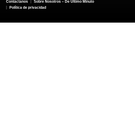
Contáctanos
Sobre Nosotros – De Último Minuto
Política de privacidad