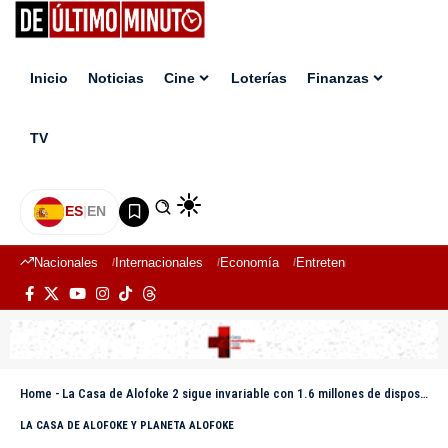
Inicio
Noticias
Cine
Loterías
Finanzas
TV
ES
|
EN
Nacionales
Internacionales
Economía
Entretenimiento
Deport
Home
-
La Casa de Alofoke 2 sigue invariable con 1.6 millones de dispositivos conectados durante el Half Time
LA CASA DE ALOFOKE Y PLANETA ALOFOKE