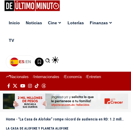
Inicio
Noticias
Cine
Loterías
Finanzas
TV
ES
|
EN
Nacionales
Internacionales
Economía
Entretenimiento
Deport
Home
-
“La Casa de Alofoke” rompe récord de audiencia en RD: 1.2 millones de dispositivos conectados
LA CASA DE ALOFOKE Y PLANETA ALOFOKE