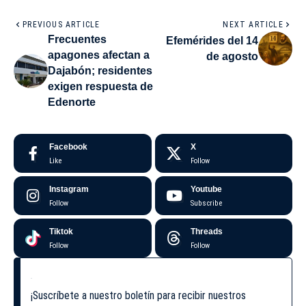
PREVIOUS ARTICLE
NEXT ARTICLE
Frecuentes
Efemérides del 14
apagones afectan a
de agosto
Dajabón; residentes
exigen respuesta de
Edenorte
Facebook
X
Like
Follow
Instagram
Youtube
Follow
Subscribe
Tiktok
Threads
Follow
Follow
¡Suscríbete a nuestro boletín para recibir nuestros