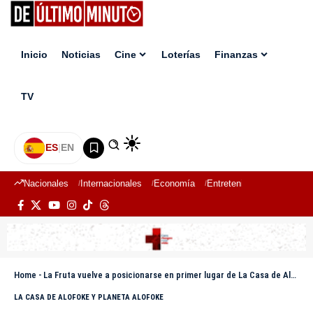
Inicio
Noticias
Cine
Loterías
Finanzas
TV
ES
|
EN
Nacionales
Internacionales
Economía
Entretenimiento
Deport
Home
-
La Fruta vuelve a posicionarse en primer lugar de La Casa de Alofoke 2; Michael Flores le sigue muy de cerca
LA CASA DE ALOFOKE Y PLANETA ALOFOKE