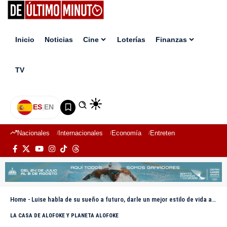
Inicio
Noticias
Cine
Loterías
Finanzas
TV
ES
|
EN
Nacionales
Internacionales
Economía
Entretenimiento
Deport
Home
-
Luise habla de su sueño a futuro, darle un mejor estilo de vida a sus padres
LA CASA DE ALOFOKE Y PLANETA ALOFOKE