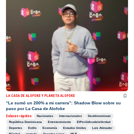
LA CASA DE ALOFOKE Y PLANETA ALOFOKE
“Le sumó un 200% a mi carrera”: Shadow Blow sobre su
paso por La Casa de Alofoke
Enlaces rápidos:
Nacionales
Internacionales
Deultimominuto
República Dominicana
Entretenimiento
ElPeriódicodelaVerdad
Deportes
Estilo
Economía
Estados Unidos
Luis Abinader
Béisbol
portada
Grandes Ligas
MLB