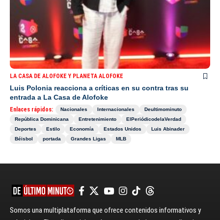
LA CASA DE ALOFOKE Y PLANETA ALOFOKE
Luis Polonia reacciona a críticas en su contra tras su
entrada a La Casa de Alofoke
Enlaces rápidos:
Nacionales
Internacionales
Deultimominuto
República Dominicana
Entretenimiento
ElPeriódicodelaVerdad
Deportes
Estilo
Economía
Estados Unidos
Luis Abinader
Béisbol
portada
Grandes Ligas
MLB
Somos una multiplataforma que ofrece contenidos informativos y