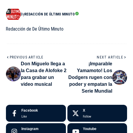
By
REDACCIÓN DE ÚLTIMO MINUTO
Redacción de De Último Minuto
PREVIOUS ARTICLE
NEXT ARTICLE
Don Miguelo llega a
¡Imparable
la Casa de Alofoke 2
Yamamoto! Los
para grabar un
Dodgers rugen con
video musical
poder y empatan la
Serie Mundial
Facebook
X
Like
Follow
Instagram
Youtube