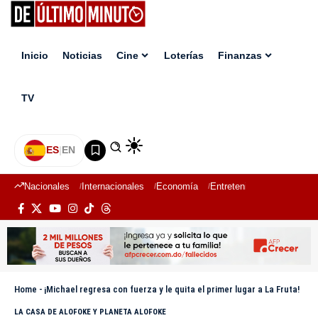
Inicio
Noticias
Cine
Loterías
Finanzas
TV
ES
|
EN
Nacionales
Internacionales
Economía
Entretenimiento
Deport
Home
-
¡Michael regresa con fuerza y le quita el primer lugar a La Fruta!
LA CASA DE ALOFOKE Y PLANETA ALOFOKE