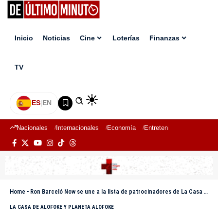
Inicio
Noticias
Cine
Loterías
Finanzas
TV
ES
|
EN
Nacionales
Internacionales
Economía
Entretenimiento
Deport
Home
-
Ron Barceló Now se une a la lista de patrocinadores de La Casa de Alofoke 2
LA CASA DE ALOFOKE Y PLANETA ALOFOKE