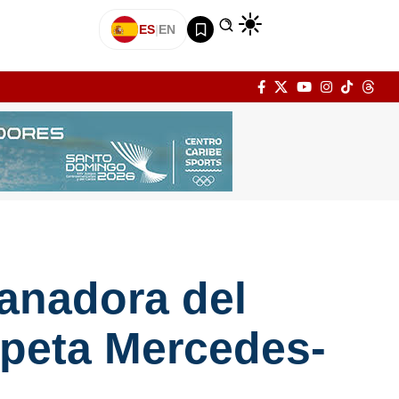
ES
|
EN
ganadora del
eepeta Mercedes-