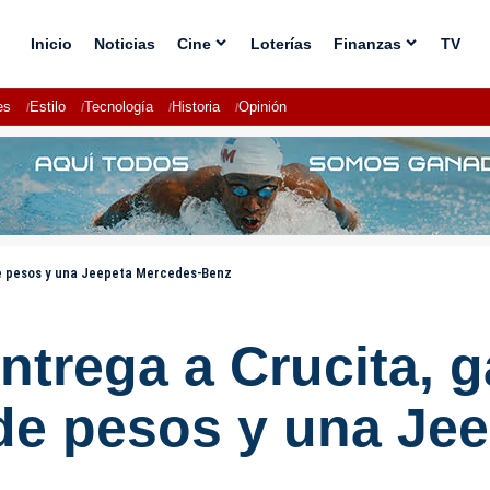
Inicio
Noticias
Cine
Loterías
Finanzas
TV
es
Estilo
Tecnología
Historia
Opinión
 de pesos y una Jeepeta Mercedes-Benz
ntrega a Crucita, 
n de pesos y una J