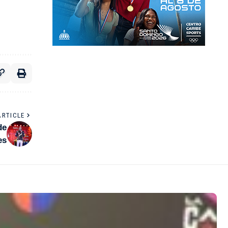
ARTICLE
de
es