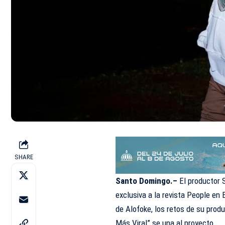
SHARE
Santo Domingo.–
El productor
exclusiva a la revista People en E
de Alofoke
, los retos de su produ
Más Viral” se una al proyecto.