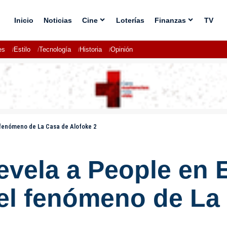
Inicio
Noticias
Cine
Loterías
Finanzas
TV
es
Estilo
Tecnología
Historia
Opinión
 fenómeno de La Casa de Alofoke 2
evela a People en 
del fenómeno de La