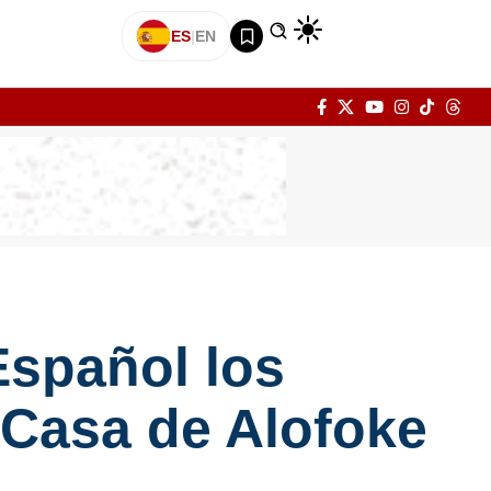
ES
|
EN
Español los
 Casa de Alofoke