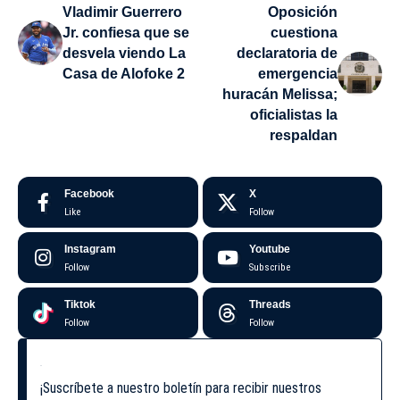
Vladimir Guerrero
Oposición
Jr. confiesa que se
cuestiona
desvela viendo La
declaratoria de
Casa de Alofoke 2
emergencia
huracán Melissa;
oficialistas la
respaldan
Facebook
X
Like
Follow
Instagram
Youtube
Follow
Subscribe
Tiktok
Threads
Follow
Follow
¡Suscríbete a nuestro boletín para recibir nuestros