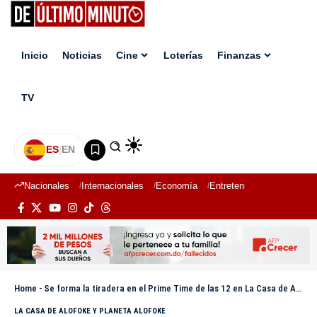
Inicio
Noticias
Cine
Loterías
Finanzas
TV
ES
|
EN
Nacionales
Internacionales
Economía
Entretenimiento
Deport
Home
-
Se forma la tiradera en el Prime Time de las 12 en La Casa de Alofoke 2
LA CASA DE ALOFOKE Y PLANETA ALOFOKE