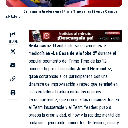
Se forma la tiradera en el Prime Time de las 12 en La Casa de
Alofoke 2
SHARE
Redacción.-
El ambiente se encendió este
mediodía en
«La Casa de
Alofoke
2″
durante el
popular segmento del Prime Time de las 12,
conducido por el animador
Josell Hernández,
quien sorprendió a los participantes con una
dinámica de improvisación y rapeo que terminó en
una verdadera tiradera entre los equipos.
La competencia, que dividió a los concursantes en
el Team Insuperable y el Team Yesther, puso a
prueba la creatividad, el flow y la rapidez mental de
cada uno, generando momentos de tensión, risas y