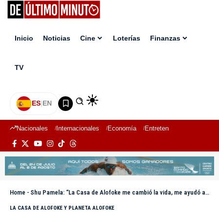
Inicio
Noticias
Cine
Loterías
Finanzas
TV
ES
|
EN
Nacionales
Internacionales
Economía
Entretenimiento
Deport
Home
-
Shu Pamela: “La Casa de Alofoke me cambió la vida, me ayudó a reencontrarme”
LA CASA DE ALOFOKE Y PLANETA ALOFOKE