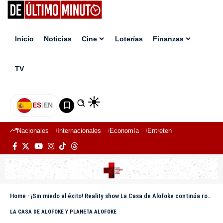
Inicio
Noticias
Cine
Loterías
Finanzas
TV
ES
|
EN
Nacionales
Internacionales
Economía
Entretenimiento
Deport
Home
-
¡Sin miedo al éxito! Reality show La Casa de Alofoke continúa rompiendo estereotipos
LA CASA DE ALOFOKE Y PLANETA ALOFOKE