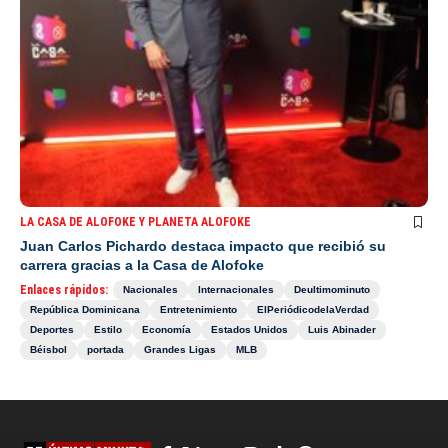
LA CASA DE ALOFOKE Y PLANETA ALOFOKE
Juan Carlos Pichardo destaca impacto que recibió su
carrera gracias a la Casa de Alofoke
Enlaces rápidos:
Nacionales
Internacionales
Deultimominuto
República Dominicana
Entretenimiento
ElPeriódicodelaVerdad
Deportes
Estilo
Economía
Estados Unidos
Luis Abinader
Béisbol
portada
Grandes Ligas
MLB