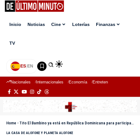
Inicio
Noticias
Cine
Loterías
Finanzas
TV
ES
|
EN
Nacionales
Internacionales
Economía
Entretenimiento
Deport
Home
-
Tito El Bambino ya está en República Dominicana para participar en La Casa de Alofoke 2
LA CASA DE ALOFOKE Y PLANETA ALOFOKE