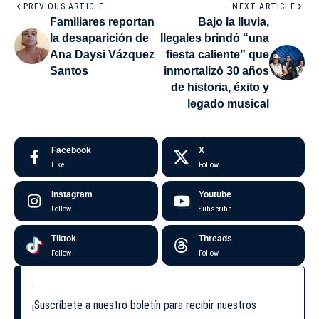
PREVIOUS ARTICLE
NEXT ARTICLE
Familiares reportan
Bajo la lluvia,
la desaparición de
Ilegales brindó “una
Ana Daysi Vázquez
fiesta caliente” que
Santos
inmortalizó 30 años
de historia, éxito y
legado musical
Facebook
X
Like
Follow
Instagram
Youtube
Follow
Subscribe
Tiktok
Threads
Follow
Follow
¡Suscríbete a nuestro boletín para recibir nuestros