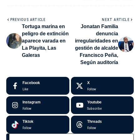
PREVIOUS ARTICLE
NEXT ARTICLE
Tortuga marina en
Jonatan Familia
peligro de extinción
denuncia
aparece varada en
irregularidades en
La Playita, Las
gestión de alcalde
Galeras
Francisco Peña,
Según auditoría
Facebook
X
Like
Follow
Instagram
Youtube
Follow
Subscribe
Tiktok
Threads
Follow
Follow