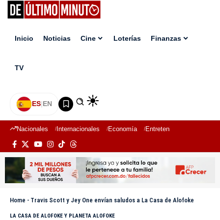
Inicio
Noticias
Cine
Loterías
Finanzas
TV
ES
|
EN
Nacionales
Internacionales
Economía
Entretenimiento
Deport
Home
-
Travis Scott y Jey One envían saludos a La Casa de Alofoke
LA CASA DE ALOFOKE Y PLANETA ALOFOKE