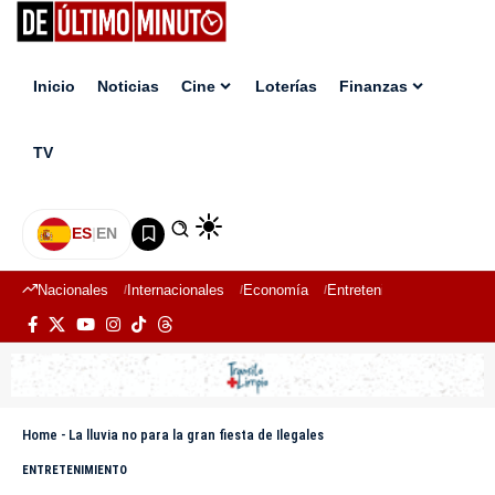
Inicio
Noticias
Cine
Loterías
Finanzas
TV
ES
|
EN
Nacionales
Internacionales
Economía
Entretenimiento
Deport
Home
-
La lluvia no para la gran fiesta de Ilegales
ENTRETENIMIENTO