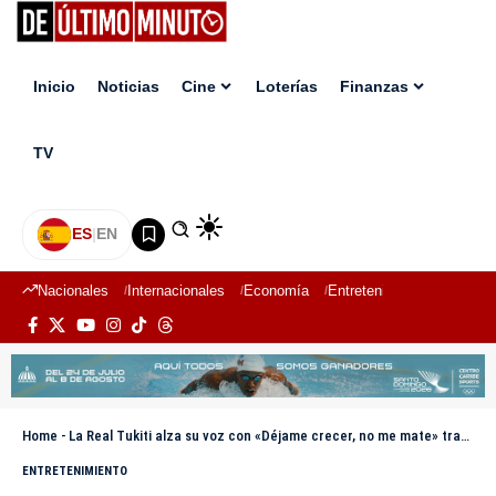
Inicio
Noticias
Cine
Loterías
Finanzas
TV
ES
|
EN
Nacionales
Internacionales
Economía
Entretenimiento
Deport
Home
-
La Real Tukiti alza su voz con «Déjame crecer, no me mate» tras la tragedia en Herrera
ENTRETENIMIENTO