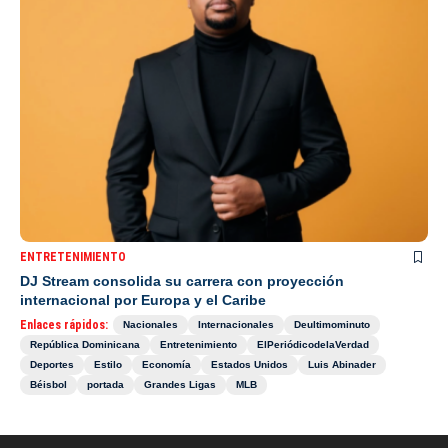
ENTRETENIMIENTO
DJ Stream consolida su carrera con proyección
internacional por Europa y el Caribe
Enlaces rápidos:
Nacionales
Internacionales
Deultimominuto
República Dominicana
Entretenimiento
ElPeriódicodelaVerdad
Deportes
Estilo
Economía
Estados Unidos
Luis Abinader
Béisbol
portada
Grandes Ligas
MLB