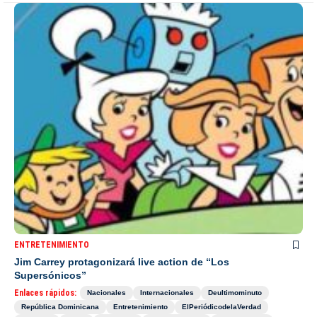
ENTRETENIMIENTO
Jim Carrey protagonizará live action de “Los
Supersónicos”
Enlaces rápidos:
Nacionales
Internacionales
Deultimominuto
República Dominicana
Entretenimiento
ElPeriódicodelaVerdad