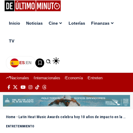
Inicio
Noticias
Cine
Loterías
Finanzas
TV
ES
|
EN
Nacionales
Internacionales
Economía
Entretenimiento
Deport
Home
-
Latin Heat Music Awards celebra hoy 10 años de impacto en la escena musical
ENTRETENIMIENTO