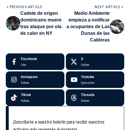
PREVIOUS ARTICLE
NEXT ARTICLE
Cadete de origen
Medio Ambiente
dominicano muere
empieza a notificar
tras ataque por ola
a ocupantes de Las
de calor en NY
Dunas de las
Calderas
Facebook
X
Like
Follow
Instagram
Youtube
Follow
Subscribe
Tiktok
Threads
Follow
Follow
¡Suscríbete a nuestro boletín para recibir nuestros
artículos más recientes al instante!