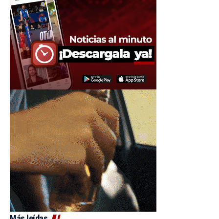
Más leídas