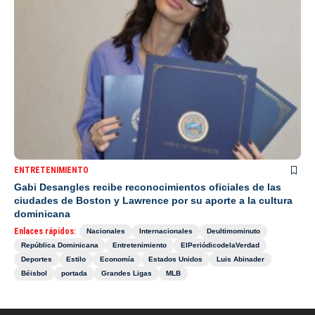
ENTRETENIMIENTO
Gabi Desangles recibe reconocimientos oficiales de las
ciudades de Boston y Lawrence por su aporte a la cultura
dominicana
Enlaces rápidos:
Nacionales
Internacionales
Deultimominuto
República Dominicana
Entretenimiento
ElPeriódicodelaVerdad
Deportes
Estilo
Economía
Estados Unidos
Luis Abinader
Béisbol
portada
Grandes Ligas
MLB