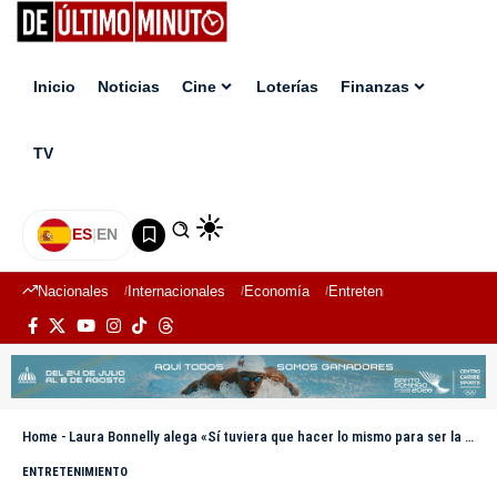
Inicio
Noticias
Cine
Loterías
Finanzas
TV
ES
|
EN
Nacionales
Internacionales
Economía
Entretenimiento
Deport
Home
-
Laura Bonnelly alega «Sí tuviera que hacer lo mismo para ser la mujer que es hoy, lo haría»
ENTRETENIMIENTO