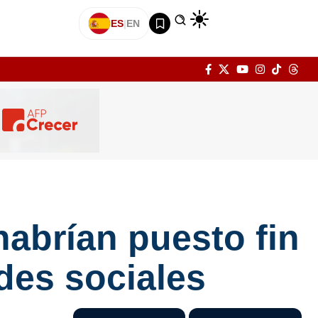
ES
|
EN
abrían puesto fin
edes sociales