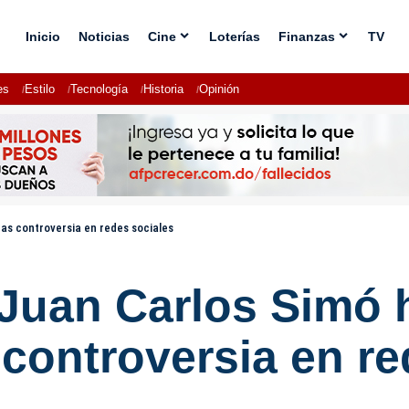
Inicio
Noticias
Cine
Loterías
Finanzas
TV
es
Estilo
Tecnología
Historia
Opinión
ras controversia en redes sociales
Juan Carlos Simó h
s controversia en r