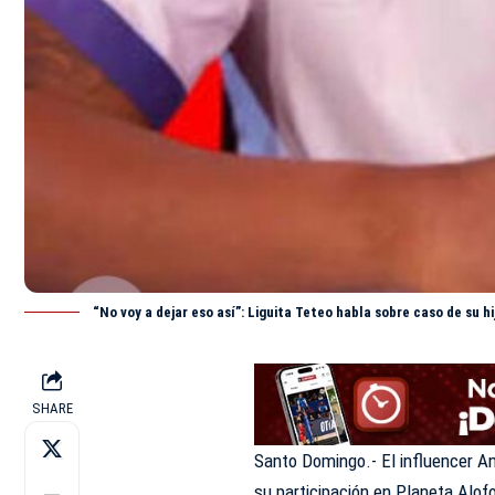
“No voy a dejar eso así”: Liguita Teteo habla sobre caso de su h
SHARE
Santo Domingo.- El influencer A
su participación en Planeta Alof