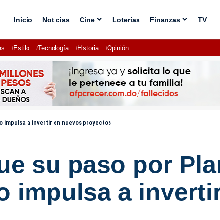
Inicio
Noticias
Cine
Loterías
Finanzas
TV
es
Estilo
Tecnología
Historia
Opinión
lo impulsa a invertir en nuevos proyectos
ue su paso por Pla
lo impulsa a invert