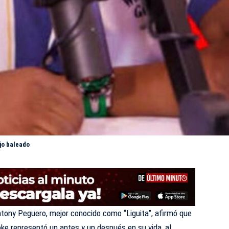
ijo baleado
ntony Peguero, mejor conocido como “Liguita”, afirmó que
oke representó un antes y un después en su vida, al