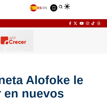
ES
|
EN
neta Alofoke le
ir en nuevos