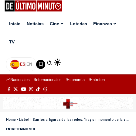
Inicio
Noticias
Cine
Loterías
Finanzas
TV
ES
|
EN
Nacionales
Internacionales
Economía
Entretenimiento
Deport
Home
-
Lizbeth Santos a figuras de las redes: “hay un momento de la vida donde usted debe callarse. Es valido que usted se quite”
ENTRETENIMIENTO