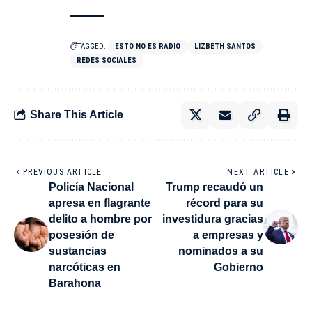
TAGGED:
ESTO NO ES RADIO
LIZBETH SANTOS
REDES SOCIALES
Share This Article
PREVIOUS ARTICLE
NEXT ARTICLE
Policía Nacional
Trump recaudó un
apresa en flagrante
récord para su
delito a hombre por
investidura gracias
posesión de
a empresas y
sustancias
nominados a su
narcóticas en
Gobierno
Barahona